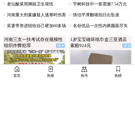
老坛酸菜用脚踩卫生堪忧
宇树科技中一签需缴7.54万元
河南重大刑案嫌疑人逃窜时伤害
情侣平潭翻墙拍日出坠崖
多人
富婆带资进组给自己硬加60多场
名创优品一次性内裤颜面尽失
吻戏
河南三支一扶考试存在规模性
1岁宝宝碰坏纸巾盒三亚酒店
组织作弊犯罪
索赔924元
详
详
首页
热推
热号
热榜
进入全球经济寒冬期了，为了经济不管
还记得碰瓷这个词的字面意思吗？
是什么群体都拼命搞钱了。
二代还有三代四代，无休止，世袭罔替
酒店这门生意不错啊，比住店还暴利。
不过如此。
以后酒店尽可以摆一些很容易损坏的高价
真得庆幸是在现在，搁以前，抄家问斩
机场弄坏个400块钱的行李箱还要按折
物件，然后高价索赔，不就可以赚大发
都是轻的。
旧只赔偿100呢，这酒店旧物品还能2倍价
了？
赔偿，真是一本万利。
热点
香港大埔火灾
MAMA发布禁笑令
他们抵达香港时不笑确实是最好的选择，