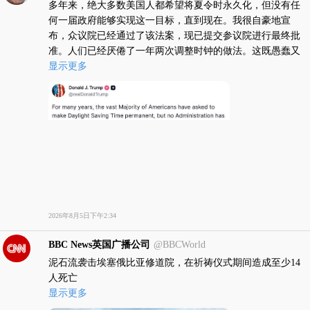
多年来，绝大多数美国人都希望将夏令时永久化，但没有任
何一届政府能够实现这一目标，直到现在。我很自豪地宣
布，众议院已经通过了该法案，现已提交参议院进行最终批
准。人们已经厌倦了一年两次调整时钟的做法。这既愚蠢又
不便，在某些情况下还代价高昂。对于设有瞭望塔的城市和
显示更多
州，以及难以到达的地区，这要花费数百万美元。最近有观
点指出，这种做法引发的焦虑也对健康不利。权威的医学、
犯罪和经济研究表明，停止一年两次的时间调整，让我们在
傍晚多享受一小时的天然阳光，将有助于降低抢劫和谋杀
率，减少车祸（尤其是涉及行人的事故！），降低心脏病、
中风和季节性情感障碍的风险，让孩子们放学步行回家更安
全，增加与家人相处的时间，大力支持课外活动，促进体
育、健身、旅游、零售和餐饮等行业的发展（还有更
多！），并节省能源开支，因为每个人都将享受额外的一小
2026年8月5日下午2:34
时日光。换句话说，保持现状，不再更改。这是一个共和党
人、民主党人和独立人士都能团结支持的问题。我呼吁共和
BBC News英国广播公司
@BBCWorld
党参议员解除他们的搁置，允许热线在共和党方面畅通。让
泥石流袭击埃塞俄比亚修道院，在祈祷仪式期间造成至少14
我们尽快通过《阳光保护法案》。感谢你对此事的关注！
人死亡
显示更多