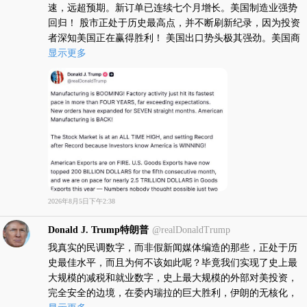
速，远超预期。新订单已连续七个月增长。美国制造业强势
回归！ 股市正处于历史最高点，并不断刷新纪录，因为投资
者深知美国正在赢得胜利！ 美国出口势头极其强劲。美国商
品出口额已连续五个月突破2000亿美元大关，按此趋势，今
显示更多
年商品出口总额有望接近2.5万亿美元——这些数字在仅仅两
年前还被认为是不可能实现的。 “假新闻”媒体和那些“愚蛋党
人”正竭尽全力转移公众视线，试图让人忽视这些巨大的成
功，但他们的阻挠正变得越来越困难。随着数万亿美元的新
投资涌入美国，以及更多工厂、更多建设项目和更多高薪职
位的落地，这些成果已无法掩盖。 这是美国的黄金时代，而
我们才刚刚起步。我们已经达到了人们曾认为不可能企及的
高度——而更伟大的胜利还在前方！
2026年8月5日下午2:38
Donald J. Trump特朗普
@realDonaldTrump
我真实的民调数字，而非假新闻媒体编造的那些，正处于历
史最佳水平，而且为何不该如此呢？毕竟我们实现了史上最
大规模的减税和就业数字，史上最大规模的外部对美投资，
完全安全的边境，在委内瑞拉的巨大胜利，伊朗的无核化，