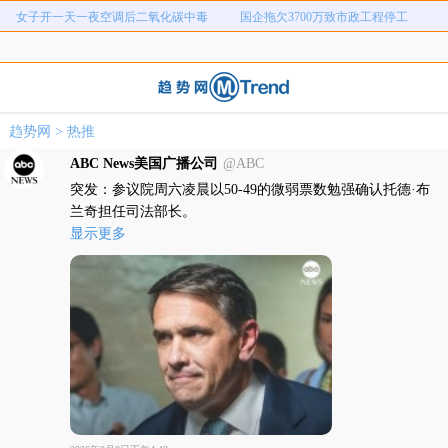
女子开一天一夜空调后二氧化碳中毒
国企拖欠3700万致市政工程停工
弊犯罪
元
老坛酸菜用脚踩卫生堪忧
宇树科技中一签需缴7.54万元
河南重大刑案嫌疑人逃窜时伤害多人
情侣平潭翻墙拍日出坠崖
富婆带资进组给自己硬加60多场吻戏
名创优品一次性内裤颜面尽失
趋势网
>
热推
河南三支一扶考试存在规模性组织作
1岁宝宝碰坏纸巾盒三亚酒店索赔924
ABC News美国广播公司
@ABC
女子开一天一夜空调后二氧化碳中毒
国企拖欠3700万致市政工程停工
弊犯罪
元
突发：参议院周六凌晨以50-49的微弱票数勉强确认托德·布
兰奇担任司法部长。
显示更多