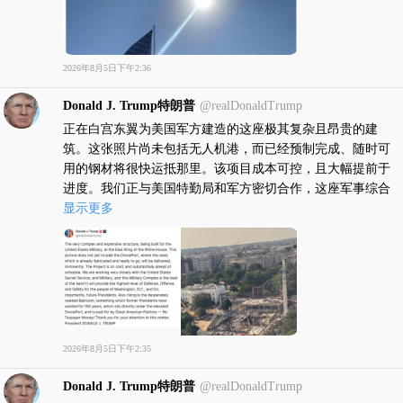
2026年8月5日下午2:36
Donald J. Trump特朗普
@realDonaldTrump
正在白宫东翼为美国军方建造的这座极其复杂且昂贵的建
筑。这张照片尚未包括无人机港，而已经预制完成、随时可
用的钢材将很快运抵那里。该项目成本可控，且大幅提前于
进度。我们正与美国特勤局和军方密切合作，这座军事综合
体堪称顶尖中的顶尖！它将为华盛顿特区的民众，以及重要
显示更多
的是，为未来的总统们提供最高水平的防御、进攻和安全保
障。同时拔地而起的还有那座迫切需要的宴会厅，这是历任
总统们 150 年来一直渴望的，它直接位于高架无人机港下
方，由伟大的美国爱国者出资——不花纳税人一分钱！感谢
你对此事的关注。
2026年8月5日下午2:35
Donald J. Trump特朗普
@realDonaldTrump