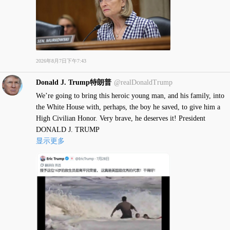
2026年8月7日下午7:43
Donald J. Trump特朗普
@realDonaldTrump
We’re going to bring this heroic young man, and his family, into
the White House with, perhaps, the boy he saved, to give him a
High Civilian Honor. Very brave, he deserves it! President
DONALD J. TRUMP
显示更多