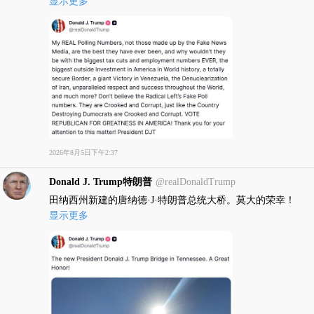
在全球范围内无与伦比的尊重与成就，还有更多？不要相信
显示更多
激进左翼编造的虚假民调数字。他们既狡猾又腐败，就像那
些毁灭国家的民主党人一样狡猾腐败。投票给共和党，让美
国伟大！感谢你对此事的关注！
2026年8月5日下午2:37
Donald J. Trump特朗普
@realDonaldTrump
田纳西州新建的唐纳德·J·特朗普总统大桥。莫大的荣幸！
显示更多