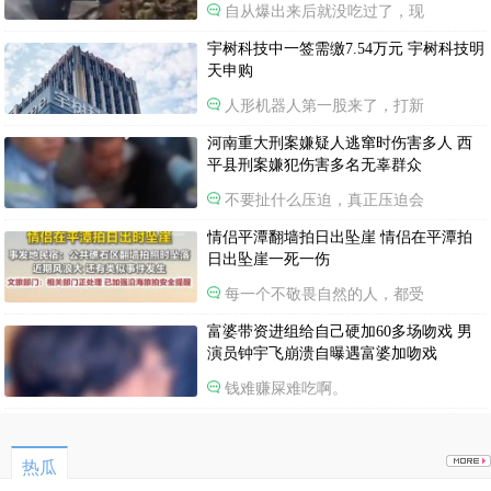
自从爆出来后就没吃过了，现
宇树科技中一签需缴7.54万元 宇树科技明
天申购
人形机器人第一股来了，打新
河南重大刑案嫌疑人逃窜时伤害多人 西
平县刑案嫌犯伤害多名无辜群众
不要扯什么压迫，真正压迫会
情侣平潭翻墙拍日出坠崖 情侣在平潭拍
日出坠崖一死一伤
每一个不敬畏自然的人，都受
富婆带资进组给自己硬加60多场吻戏 男
演员钟宇飞崩溃自曝遇富婆加吻戏
钱难赚屎难吃啊。
热瓜