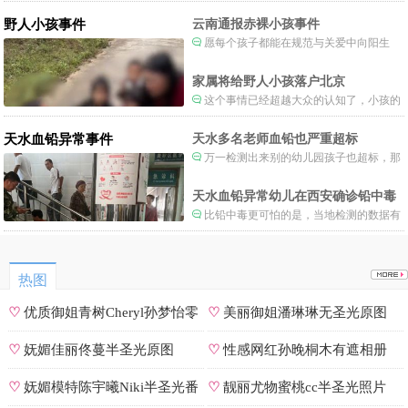
制度。
野人小孩事件
云南通报赤裸小孩事件
愿每个孩子都能在规范与关爱中向阳生
长。
家属将给野人小孩落户北京
这个事情已经超越大众的认知了，小孩的
形体和状态已经畸形了，得尽快送医。
天水血铅异常事件
天水多名老师血铅也严重超标
万一检测出来别的幼儿园孩子也超标，那
事情就不是一般大了。
天水血铅异常幼儿在西安确诊铅中毒
比铅中毒更可怕的是，当地检测的数据有
可能被造假。
热图
♡
优质御姐青树Cheryl孙梦怡零
♡
美丽御姐潘琳琳无圣光原图
遮罩私拍
♡
妩媚佳丽佟蔓半圣光原图
♡
性感网红孙晚桐木有遮相册
♡
妩媚模特陈宇曦Niki半圣光番
♡
靓丽尤物蜜桃cc半圣光照片