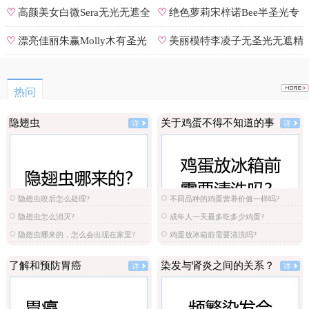
号
♡
高颜美女白微Sera无光无遮全
♡
绝色萝莉宋梓诺Bee半圣光专
集
辑
♡
漂亮佳丽朱赢Molly木有圣光
♡
美丽模特李凌子无圣光无遮精
原图
选
热问
隐翅虫
关于鸡蛋不得不知道的事
详
详
隐翅虫咬后怎么处理?
不同品种的鸡蛋营养价值一样吗?
隐翅虫怎么消灭?
成年人一天最多吃多少鸡蛋?
隐翅虫哪来的，怎么会出现在家里?
鸡蛋放冰箱前需要清洗吗?
了解和预防胃癌
染发与肾炎之间的关系？
详
详