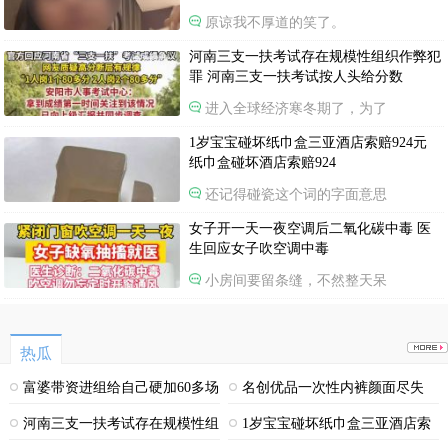
原谅我不厚道的笑了。
河南三支一扶考试存在规模性组织作弊犯
罪 河南三支一扶考试按人头给分数
进入全球经济寒冬期了，为了
1岁宝宝碰坏纸巾盒三亚酒店索赔924元
纸巾盒碰坏酒店索赔924
还记得碰瓷这个词的字面意思
女子开一天一夜空调后二氧化碳中毒 医
生回应女子吹空调中毒
小房间要留条缝，不然整天呆
热瓜
富婆带资进组给自己硬加60多场
名创优品一次性内裤颜面尽失
吻戏
河南三支一扶考试存在规模性组
1岁宝宝碰坏纸巾盒三亚酒店索