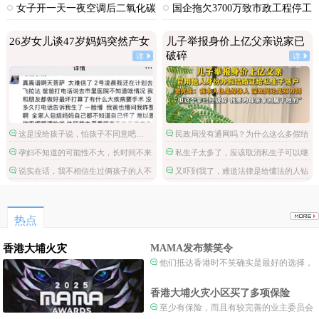
织作弊犯罪
赔924元
女子开一天一夜空调后二氧化碳
国企拖欠3700万致市政工程停工
中毒
26岁女儿谈47岁妈妈突然产女
儿子举报身价上亿父亲说家已
破碎
详
详
这是没给孩子说，怕孩子不同意吧…
民政局没有通网吗？为什么这么多假结
婚证？
孕妇不知道的可能性不大，长时间不来
私生子太多了，应该取消私生子可以继
月经不检查吗？
承财产的政策。
说实在话，我不相信生过俩孩子的人不
又吓到我了，难道法律是给懂法的人钻
会感受胎动。
漏洞用的？
热点
香港大埔火灾
MAMA发布禁笑令
他们抵达香港时不笑确实是最好的选择，
当时楼还烧着呢谁笑不被骂才怪了，也算是
一种保护吧。
香港大埔火灾小区买了多项保险
至少有保险，而且有较完善的业主委员会