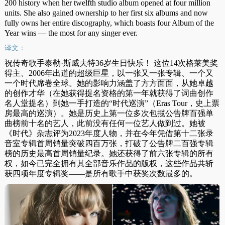
200 history when her twelfth studio album opened at four million
units. She also gained ownership to her first six albums and now
fully owns her entire discography, which boasts four Album of the
Year wins — the most for any singer ever.
译文：
祝传奇歌手泰勒·斯威夫特36岁生日快乐！ 这位14次格莱美奖
得主、2006年出道的超级巨星，以一张又一张专辑、一个又
一个时代席卷全球。她的影响力涵盖了方方面面，从她卓越
的创作才华（在她获得提名资格的第一年就获得了词曲创作
名人堂提名）到她一手打造的“时代巡演”（Eras Tour，史上票
房最高的巡演）。她是历史上第一位多次包揽公告牌百强单
曲榜前十名的艺人，此前没有任何一位艺人做到过。她被
《时代》杂志评为2023年度人物，并在今年凭借第十二张​​录
音室专辑首周销量突破四百万张，打破了公告牌二百强专辑
榜的历史最高首周销量纪录。她还获得了前六张专辑的所有
权，如今已完全拥有其全部音乐作品的版权，这些作品共斩
获四项年度专辑奖——是所有歌手中获奖次数最多的。