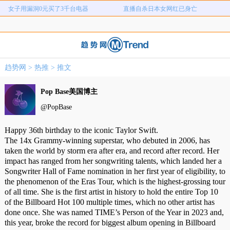
女子用漏洞0元买了3千台电器
直播自杀日本女网红已身亡
富婆带资进组给自己硬加60多场吻戏
名创优品一次性内裤颜面尽失
河南三支一扶考试存在规模性组织作
1岁宝宝碰坏纸巾盒三亚酒店索赔924
女子开一天一夜空调后二氧化碳中毒
国企拖欠3700万致市政工程停工
弊犯罪
元
趋势网
>
热推
>
推文
26岁女儿谈47岁妈妈突然产女
儿子举报身价上亿父亲说家已破碎
女子用漏洞0元买了3千台电器
直播自杀日本女网红已身亡
Pop Base美国博主
@PopBase
Happy 36th birthday to the iconic Taylor Swift.
The 14x Grammy-winning superstar, who debuted in 2006, has
taken the world by storm era after era, and record after record. Her
impact has ranged from her songwriting talents, which landed her a
Songwriter Hall of Fame nomination in her first year of eligibility, to
the phenomenon of the Eras Tour, which is the highest-grossing tour
of all time. She is the first artist in history to hold the entire Top 10
of the Billboard Hot 100 multiple times, which no other artist has
done once. She was named TIME’s Person of the Year in 2023 and,
this year, broke the record for biggest album opening in Billboard