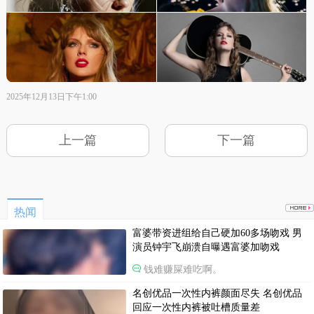
2025年12月13日下午1:00
上一篇
下一篇
热闻
富婆带资进组给自己硬加60多场吻戏 男
演员钟宇飞崩溃自曝遇富婆加吻戏
钱难赚屎难吃啊。
名创优品一次性内裤颜面尽失 名创优品
回应一次性内裤被吐槽质量差