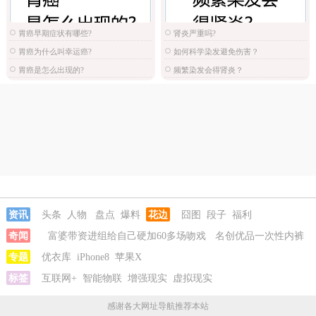
胃癌早期症状有哪些?
肾炎严重吗?
胃癌为什么叫幸运癌?
如何科学染发避免伤害？
胃癌是怎么出现的?
频繁染发会得肾炎？
资讯
头条
人物
盘点
爆料
花边
囧图
段子
福利
奇闻
富婆带资进组给自己硬加60多场吻戏
名创优品一次性内裤
颜面尽失
专题
优衣库
iPhone8
苹果X
标签
互联网+
智能物联
增强现实
虚拟现实
感谢各大网址导航推荐本站