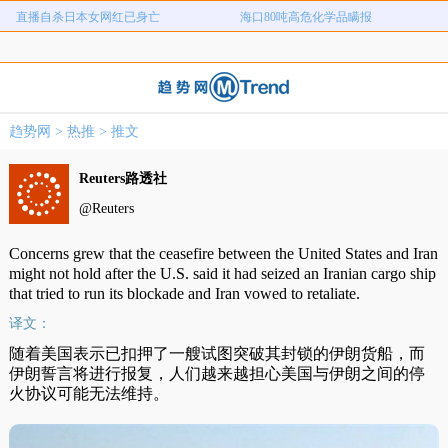
直播自杀日本女网红已身亡
海口80吨高危化学品瞒报
名创优品一次性内裤颜面尽失
河南三支一扶考试存在规模性组织作
1岁宝宝碰坏纸巾盒三亚酒店索赔924
女子开一天一夜空调后二氧化碳中毒
弊犯罪
国企拖欠3700万致市政工程停工
26岁女儿谈47岁妈妈突然产女
元
趋势网
>
热推
>
推文
儿子举报身价上亿父亲说家已破碎
女子用漏洞0元买了3千台电器
直播自杀日本女网红已身亡
海口80吨高危化学品瞒报
Reuters路透社
@Reuters
Concerns grew that the ceasefire between the United States and Iran
might not hold after the U.S. said it had seized an Iranian cargo ship
that tried to run its blockade and Iran vowed to retaliate.
译文：
随着美国表示已扣押了一艘试图突破其封锁的伊朗货船，而
伊朗誓言将进行报复，人们越来越担心美国与伊朗之间的停
火协议可能无法维持。