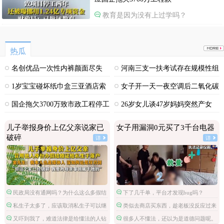
教育是因为没有上过学吗？
热瓜
名创优品一次性内裤颜面尽失
河南三支一扶考试存在规模性组
织作弊犯罪
1岁宝宝碰坏纸巾盒三亚酒店索
女子开一天一夜空调后二氧化碳
赔924元
中毒
国企拖欠3700万致市政工程停工
26岁女儿谈47岁妈妈突然产女
儿子举报身价上亿父亲说家已
女子用漏洞0元买了3千台电器
破碎
详
详
民政局没有通网吗？为什么这么多假结
下了几千单，平台才发现bug吗？
婚证？
私生子太多了，应该取消私生子可以继
类似去商店买东西，趁老板没反应过来
承财产的政策。
拿了就跑。
又吓到我了，难道法律是给懂法的人钻
很多人不懂法，还以为是道德问题呢。