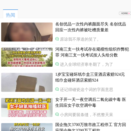
热闻
名创优品一次性内裤颜面尽失 名创优品
回应一次性内裤被吐槽质量差
原谅我不厚道的笑了。
河南三支一扶考试存在规模性组织作弊犯
罪 河南三支一扶考试按人头给分数
进入全球经济寒冬期了，为了
1岁宝宝碰坏纸巾盒三亚酒店索赔924元
纸巾盒碰坏酒店索赔924
还记得碰瓷这个词的字面意思
女子开一天一夜空调后二氧化碳中毒 医
生回应女子吹空调中毒
小房间要留条缝，不然整天呆
国企拖欠3700万致市政工程停工 官方回
应国企拖欠3700万工程款