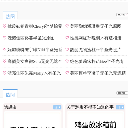
可能被造假。
热图
♡
优质御姐青树Cheryl孙梦怡零
♡
美丽御姐潘琳琳无圣光原图
遮罩私拍
♡
妩媚佳丽佟蔓半圣光原图
♡
性感网红孙晚桐木有遮相册
♡
妩媚模特陈宇曦Niki半圣光番
♡
靓丽尤物蜜桃cc半圣光照片
号
♡
高颜美女白微Sera无光无遮全
♡
绝色萝莉宋梓诺Bee半圣光专
集
辑
♡
漂亮佳丽朱赢Molly木有圣光
♡
美丽模特李凌子无圣光无遮精
原图
选
热问
隐翅虫
关于鸡蛋不得不知道的事
详
详