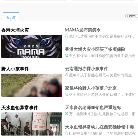
漏洞用的？
热点
香港大埔火灾
MAMA发布禁笑令
他们抵达香港时不笑确实是最好的选择，
当时楼还烧着呢谁笑不被骂才怪了，也算是
一种保护吧。
香港大埔火灾小区买了多项保险
至少有保险，而且有较完善的业主委员会
制度。
野人小孩事件
云南通报赤裸小孩事件
愿每个孩子都能在规范与关爱中向阳生
长。
家属将给野人小孩落户北京
这个事情已经超越大众的认知了，小孩的
形体和状态已经畸形了，得尽快送医。
天水血铅异常事件
天水多名老师血铅也严重超标
万一检测出来别的幼儿园孩子也超标，那
事情就不是一般大了。
天水血铅异常幼儿在西安确诊铅中毒
比铅中毒更可怕的是，当地检测的数据有