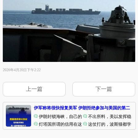
2026年4月20日下午2:22
上一篇
下一篇
伊军称将很快报复美军 伊朗拒绝参加与美国的第二
轮谈判
伊朗封锁海峡，自己的
不出所料，美以发挥稳
账号
船还想自由出行。
灯塔国所谓的信用在这
定，依旧不讲信用。
这仗打的，波斯猫都学
热闻
次战争中彻底破产了。
会了做期货了。
热瓜