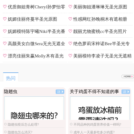
♡
优质御姐青树Cheryl孙梦怡零
♡
美丽御姐潘琳琳无圣光原图
遮罩私拍
♡
妩媚佳丽佟蔓半圣光原图
♡
性感网红孙晚桐木有遮相册
♡
妩媚模特陈宇曦Niki半圣光番
♡
靓丽尤物蜜桃cc半圣光照片
号
♡
高颜美女白微Sera无光无遮全
♡
绝色萝莉宋梓诺Bee半圣光专
集
辑
♡
漂亮佳丽朱赢Molly木有圣光
♡
美丽模特李凌子无圣光无遮精
原图
选
热问
隐翅虫
关于鸡蛋不得不知道的事
详
详
隐翅虫咬后怎么处理?
不同品种的鸡蛋营养价值一样吗?
隐翅虫怎么消灭?
成年人一天最多吃多少鸡蛋?