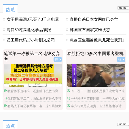
热瓜
女子用漏洞0元买了3千台电器
直播自杀日本女网红已身亡
海口80吨高危化学品瞒报
韩国宣布国家灾难状态
员工用代码17小时删光公司
急诊医生漏诊致患儿死亡获刑1
89TB数据
年
笔试第一称被第二名花钱劝弃
泰航拒绝20多名中国乘客登机
考
详
详
教育体系这样搞，还指望什么教书育
有一说一，他们是不是脑子没发育？谁
人。
不知道拉眼角针对的是亚洲人，他们哪国
你都笔试第二了，面试反超有什么不可
一些粉丝不值得同情，一些辱人的也应
的啊？
能的，非要多此一举。
该惩罚。
有熟人干嘛还联系第二名，这个风险太
泰方行为是该谴责，但追星族也该谴
大了。
责，丢人丢国外去了。
热点