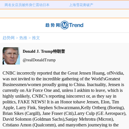
两名女店员被炸身亡震动日本
上海雪花膏破产
女子用漏洞0元买了3千台电器
直播自杀日本女网红已身亡
海口80吨高危化学品瞒报
韩国宣布国家灾难状态
员工用代码17小时删光公司89TB数据
急诊医生漏诊致患儿死亡获刑1年
趋势网
>
热推
>
推文
笔试第一称被第二名花钱劝弃考
泰航拒绝20多名中国乘客登机
两名女店员被炸身亡震动日本
上海雪花膏破产
Donald J. Trump特朗普
@realDonaldTrump
CNBC incorrectly reported that the Great Jensen Huang, ofNvidia,
was not invited to the incredible gathering of the World'sGreatest
Businessmen/women proudly going to China. Inactuality, Jensen is
currently on Air Force One and, unless I askhim to leave, which is
highly unlikely, CNBC's reporting isincorrect or, as they say in
politics, FAKE NEWS! It is an Honor tohave Jensen, Elon, Tim
Apple, Larry Fink, Stephen Schwarzmann,Kelly Ortberg (Boeing),
Brian Sikes (Cargill), Jane Fraser (Citi),Larry Culp (GE Aerospace),
David Solomon (Goldman Sachs),Sanjay Mehrotra (Micron),
Cristiano Amon (Qualcomm), and manyothers journeying to the