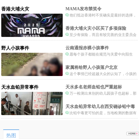
香港大埔火灾
MAMA发布禁笑令
他们抵达香港时不笑确实是最好的选择，
当时楼还烧着呢谁笑不被骂才怪了，也算是
一种保护吧。
香港大埔火灾小区买了多项保险
至少有保险，而且有较完善的业主委员会
制度。
野人小孩事件
云南通报赤裸小孩事件
愿每个孩子都能在规范与关爱中向阳生
长。
家属将给野人小孩落户北京
这个事情已经超越大众的认知了，小孩的
形体和状态已经畸形了，得尽快送医。
天水血铅异常事件
天水多名老师血铅也严重超标
万一检测出来别的幼儿园孩子也超标，那
事情就不是一般大了。
天水血铅异常幼儿在西安确诊铅中毒
比铅中毒更可怕的是，当地检测的数据有
可能被造假。
热图