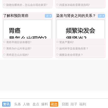
隐翅虫哪来的，怎么会出现在家里?
鸡蛋放冰箱前需要清洗吗?
了解和预防胃癌
染发与肾炎之间的关系？
详
详
胃癌早期症状有哪些?
肾炎严重吗?
胃癌为什么叫幸运癌?
如何科学染发避免伤害？
胃癌是怎么出现的?
频繁染发会得肾炎？
资讯
头条
人物
盘点
爆料
花边
囧图
段子
福利