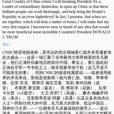
Great Country of China where I will beasking President Xi, a
Leader of extraordinary distinction, to open up China so that these
brilliant people can work theirmagic, and help bring the People's
Republic to an even higherlevel! In fact, I promise, that when we
are together, which will bein a matter of hours, I will make that my
very first request. I havenever seen or heard of any idea that would
be more beneficial toour incredible Countries! President DONALD
J. TRUM
译文：
CNBC错误地报道称，英伟达的杰出领袖黄仁勋并未受邀参加
此次盛会——这是一场汇聚了全球最伟大商界精英的非凡聚
会，他们正满怀自豪地启程前往中国。事实上，黄仁勋此刻
正身处空军一号专机之上；除非我要求他下机（这几乎是不
可能发生的事），否则CNBC的报道纯属谬误——或者借用政
界的术语来说，那就是假新闻！能与黄仁勋、埃隆、苹果蒂
姆、拉里·芬克、斯蒂芬·施瓦茨曼、凯莉·奥特伯格（波
音）、布莱恩·赛克斯（嘉吉）、简·弗雷泽（花旗）、拉里·
卡尔普（GE航空）、大卫·所罗门（高盛）、桑杰·梅赫罗特
拉（美光）、克里斯蒂亚诺·阿蒙（高通）以及众多其他杰出
人士一同前往伟大的中国，实乃莫大的荣幸。抵达中国后，
我将向习主席——一位拥有非凡卓越成就的领导人——提出
请求，希望他能进一步“开放”中国市场，从而让这些才华横溢