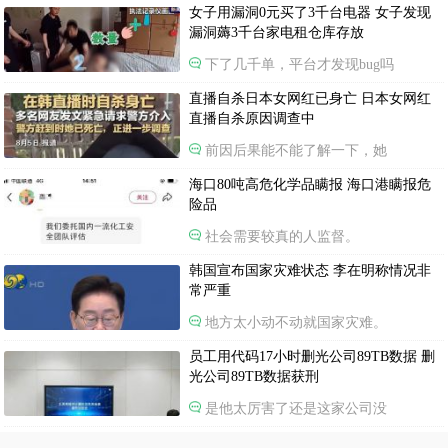
女子用漏洞0元买了3千台电器 女子发现
漏洞薅3千台家电租仓库存放
下了几千单，平台才发现bug吗
直播自杀日本女网红已身亡 日本女网红
直播自杀原因调查中
前因后果能不能了解一下，她
海口80吨高危化学品瞒报 海口港瞒报危
险品
社会需要较真的人监督。
韩国宣布国家灾难状态 李在明称情况非
常严重
地方太小动不动就国家灾难。
员工用代码17小时删光公司89TB数据 删
光公司89TB数据获刑
是他太厉害了还是这家公司没