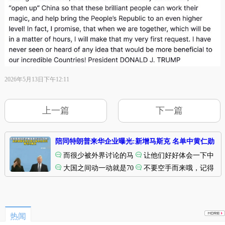
2026年5月13日下午12:11
上一篇
下一篇
陪同特朗普来华企业曝光:新增马斯克 名单中黄仁勋
未在其列
而很少被外界讨论的马
让他们好好体会一下中
账号
斯克则进入名单，看来马
大国之间动一动就是70
国式待客之道。
不要空手而来哦，记得
热闻
斯克只在中国撒营销费营
万亿人民币的生意，太炸
要送上大礼。
热瓜
销马斯克IP。
裂了。
热闻