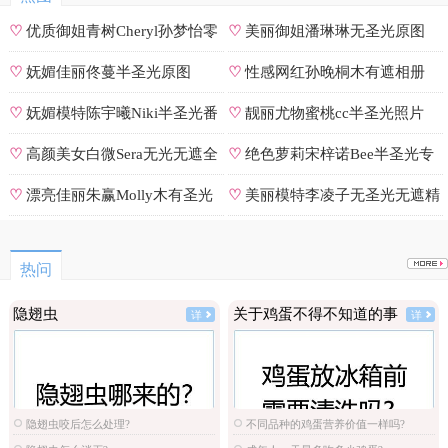
♡
优质御姐青树Cheryl孙梦怡零
♡
美丽御姐潘琳琳无圣光原图
遮罩私拍
♡
妩媚佳丽佟蔓半圣光原图
♡
性感网红孙晚桐木有遮相册
♡
妩媚模特陈宇曦Niki半圣光番
♡
靓丽尤物蜜桃cc半圣光照片
号
♡
高颜美女白微Sera无光无遮全
♡
绝色萝莉宋梓诺Bee半圣光专
集
辑
♡
漂亮佳丽朱赢Molly木有圣光
♡
美丽模特李凌子无圣光无遮精
原图
选
热问
隐翅虫
关于鸡蛋不得不知道的事
详
详
隐翅虫咬后怎么处理?
不同品种的鸡蛋营养价值一样吗?