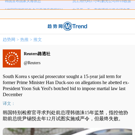
1岁宝宝碰坏纸巾盒三亚酒店索赔924
女子开一天一夜空调后二氧化碳中毒
国企拖欠3700万致市政工程停工
26岁女儿谈47岁妈妈突然产女
元
儿子举报身价上亿父亲说家已破碎
女子用漏洞0元买了3千台电器
直播自杀日本女网红已身亡
海口80吨高危化学品瞒报
趋势网
>
热推
>
推文
韩国宣布国家灾难状态
员工用代码17小时删光公司89TB数据
Reuters路透社
@Reuters
South Korea s special prosecutor sought a 15-year jail term for
former Prime Minister Han Duck-soo on allegations he abetted ex-
President Yoon Suk Yeol's botched bid to impose martial law last
December
译文：
韩国特别检察官寻求判处前总理韩德洙15年监禁，指控他协
助前总统尹锡悦去年12月试图实施戒严令，但最终失败。