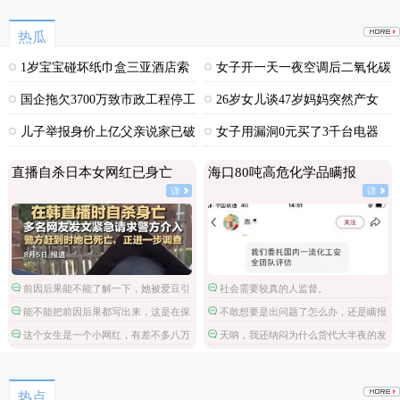
热瓜
1岁宝宝碰坏纸巾盒三亚酒店索
女子开一天一夜空调后二氧化碳
赔924元
中毒
国企拖欠3700万致市政工程停工
26岁女儿谈47岁妈妈突然产女
儿子举报身价上亿父亲说家已破
女子用漏洞0元买了3千台电器
碎
直播自杀日本女网红已身亡
海口80吨高危化学品瞒报
详
详
前因后果能不能了解一下，她被爱豆引
社会需要较真的人监督。
导网暴攻击
能不能把前因后果都写出来，这是在保
不敢想要是出问题了怎么办，还是瞒报
护施害人吗。
进来的。
这个女生是一个小网红，有差不多八万
天呐，我还纳闷为什么货代大半夜的发
粉丝，但是这不是关注点啊。
不许瞒报的通知。
热点