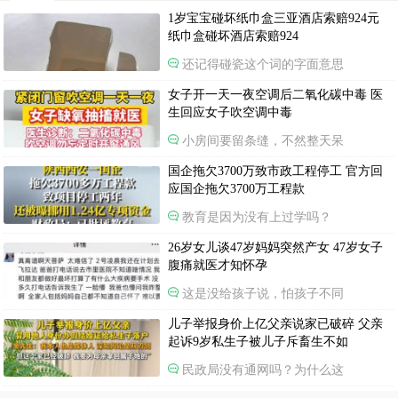
1岁宝宝碰坏纸巾盒三亚酒店索赔924元
纸巾盒碰坏酒店索赔924
还记得碰瓷这个词的字面意思
女子开一天一夜空调后二氧化碳中毒 医
生回应女子吹空调中毒
小房间要留条缝，不然整天呆
国企拖欠3700万致市政工程停工 官方回
应国企拖欠3700万工程款
教育是因为没有上过学吗？
26岁女儿谈47岁妈妈突然产女 47岁女子
腹痛就医才知怀孕
这是没给孩子说，怕孩子不同
儿子举报身价上亿父亲说家已破碎 父亲
起诉9岁私生子被儿子斥畜生不如
民政局没有通网吗？为什么这