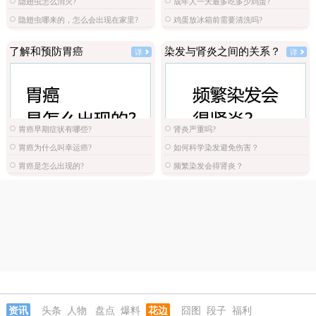
隐翅虫怎么消灭?
成年人一天最多吃多少鸡蛋?
隐翅虫哪来的，怎么会出现在家里?
鸡蛋放冰箱前需要清洗吗?
了解和预防胃癌
染发与肾炎之间的关系？
详
详
胃癌早期症状有哪些?
肾炎严重吗?
胃癌为什么叫幸运癌?
如何科学染发避免伤害？
胃癌是怎么出现的?
频繁染发会得肾炎？
资讯
头条
人物
盘点
爆料
花边
囧图
段子
福利