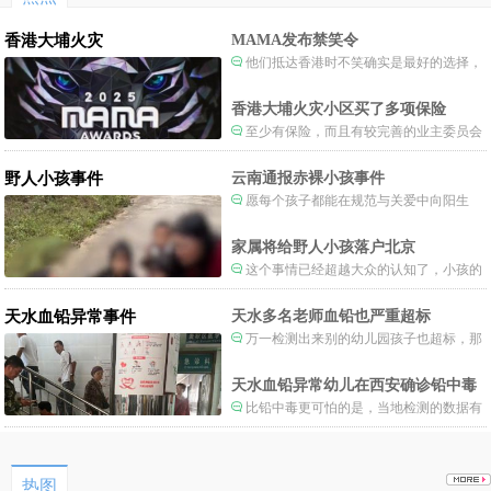
香港大埔火灾
MAMA发布禁笑令
他们抵达香港时不笑确实是最好的选择，
当时楼还烧着呢谁笑不被骂才怪了，也算是
一种保护吧。
香港大埔火灾小区买了多项保险
至少有保险，而且有较完善的业主委员会
制度。
野人小孩事件
云南通报赤裸小孩事件
愿每个孩子都能在规范与关爱中向阳生
长。
家属将给野人小孩落户北京
这个事情已经超越大众的认知了，小孩的
形体和状态已经畸形了，得尽快送医。
天水血铅异常事件
天水多名老师血铅也严重超标
万一检测出来别的幼儿园孩子也超标，那
事情就不是一般大了。
天水血铅异常幼儿在西安确诊铅中毒
比铅中毒更可怕的是，当地检测的数据有
可能被造假。
热图