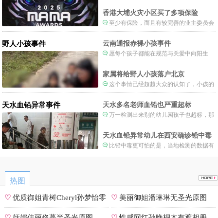
当时楼还烧着呢谁笑不被骂才怪了，也算是
一种保护吧。
香港大埔火灾小区买了多项保险
至少有保险，而且有较完善的业主委员会
制度。
野人小孩事件
云南通报赤裸小孩事件
愿每个孩子都能在规范与关爱中向阳生
长。
家属将给野人小孩落户北京
这个事情已经超越大众的认知了，小孩的
形体和状态已经畸形了，得尽快送医。
天水血铅异常事件
天水多名老师血铅也严重超标
万一检测出来别的幼儿园孩子也超标，那
事情就不是一般大了。
天水血铅异常幼儿在西安确诊铅中毒
比铅中毒更可怕的是，当地检测的数据有
可能被造假。
热图
♡
优质御姐青树Cheryl孙梦怡零
♡
美丽御姐潘琳琳无圣光原图
遮罩私拍
♡
妩媚佳丽佟蔓半圣光原图
♡
性感网红孙晚桐木有遮相册