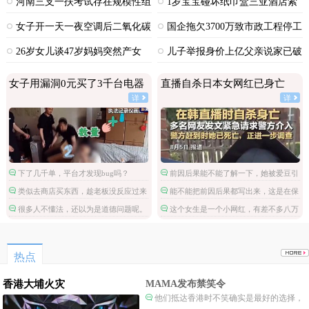
河南三支一扶考试存在规模性组
1岁宝宝碰坏纸巾盒三亚酒店索
织作弊犯罪
赔924元
女子开一天一夜空调后二氧化碳
国企拖欠3700万致市政工程停工
中毒
26岁女儿谈47岁妈妈突然产女
儿子举报身价上亿父亲说家已破
碎
女子用漏洞0元买了3千台电器
直播自杀日本女网红已身亡
详
详
下了几千单，平台才发现bug吗？
前因后果能不能了解一下，她被爱豆引
导网暴攻击
类似去商店买东西，趁老板没反应过来
能不能把前因后果都写出来，这是在保
拿了就跑。
护施害人吗。
很多人不懂法，还以为是道德问题呢。
这个女生是一个小网红，有差不多八万
粉丝，但是这不是关注点啊。
热点
香港大埔火灾
MAMA发布禁笑令
他们抵达香港时不笑确实是最好的选择，