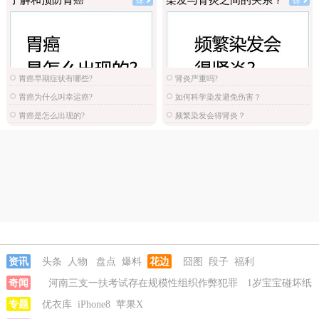
了解和预防胃癌
染发与肾炎之间的关系？
详
详
胃癌早期症状有哪些?
肾炎严重吗?
胃癌为什么叫幸运癌?
如何科学染发避免伤害？
胃癌是怎么出现的?
频繁染发会得肾炎？
资讯
头条
人物
盘点
爆料
花边
囧图
段子
福利
奇闻
河南三支一扶考试存在规模性组织作弊犯罪
1岁宝宝碰坏纸
巾盒三亚酒店索赔924元
专题
优衣库
iPhone8
苹果X