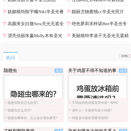
♡
妩媚模特陈宇曦Niki半圣光番
♡
靓丽尤物蜜桃cc半圣光照片
号
♡
高颜美女白微Sera无光无遮全
♡
绝色萝莉宋梓诺Bee半圣光专
集
辑
♡
漂亮佳丽朱赢Molly木有圣光
♡
美丽模特李凌子无圣光无遮精
原图
选
热问
隐翅虫
关于鸡蛋不得不知道的事
详
详
隐翅虫咬后怎么处理?
不同品种的鸡蛋营养价值一样吗?
隐翅虫怎么消灭?
成年人一天最多吃多少鸡蛋?
隐翅虫哪来的，怎么会出现在家里?
鸡蛋放冰箱前需要清洗吗?