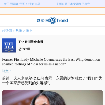
女子用漏洞0元买了3千台电器
直播自杀日本女网红已身亡
海口80吨高危化学品瞒报
韩国宣布国家灾难状态
河南三支一扶考试存在规模性组织作
1岁宝宝碰坏纸巾盒三亚酒店索赔924
女子开一天一夜空调后二氧化碳中毒
国企拖欠3700万致市政工程停工
弊犯罪
元
26岁女儿谈47岁妈妈突然产女
儿子举报身价上亿父亲说家已破碎
趋势网
>
热推
>
推文
女子用漏洞0元买了3千台电器
直播自杀日本女网红已身亡
The Hill国会山报
海口80吨高危化学品瞒报
韩国宣布国家灾难状态
@thehill
Former First Lady Michelle Obama says the East Wing demolition
sparked feelings of “loss for us as a nation”
译文：
前第一夫人米歇尔·奥巴马表示，东翼的拆除引发了“我们作为
一个国家所感受到的失落感”。