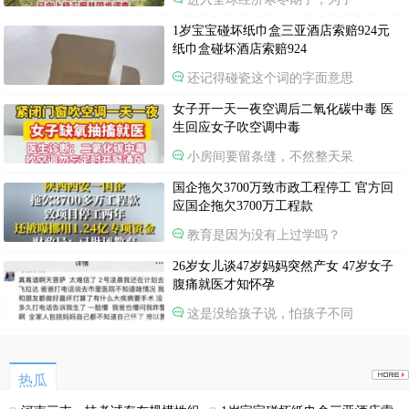
1岁宝宝碰坏纸巾盒三亚酒店索赔924元
纸巾盒碰坏酒店索赔924
还记得碰瓷这个词的字面意思
女子开一天一夜空调后二氧化碳中毒 医
生回应女子吹空调中毒
小房间要留条缝，不然整天呆
国企拖欠3700万致市政工程停工 官方回
应国企拖欠3700万工程款
教育是因为没有上过学吗？
26岁女儿谈47岁妈妈突然产女 47岁女子
腹痛就医才知怀孕
这是没给孩子说，怕孩子不同
热瓜